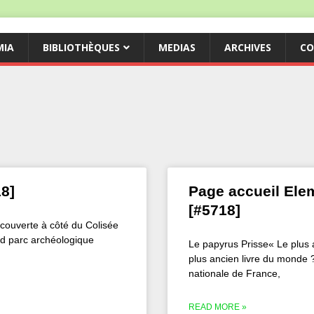
MIA
BIBLIOTHÈQUES
MEDIAS
ARCHIVES
CO
18]
Page accueil Elem
[#5718]
ouverte à côté du Colisée
nd parc archéologique
Le papyrus Prisse« Le plus 
plus ancien livre du monde 
nationale de France,
READ MORE »