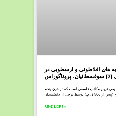
یه های افلاطونی و ارسطویی در
اگوراس
یمی ترین مکاتب فلسفی است که در قرن پنجم
توسط برخی از دانشمندان
READ MORE »