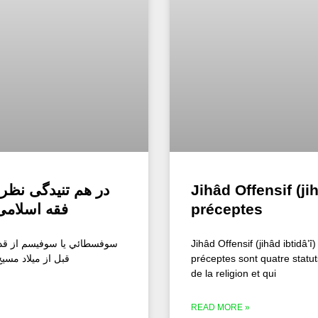
در هم تنیدگی نظر
Jihâd Offensif (jih
فقه اسلامی (2) سوفسطائيان، پروت
préceptes
سوفسطائي یا سوفیسم از قد
Jihâd Offensif (jihâd ibtidâ’
قبل از میلاد مسیح (پیش از 500 ق.م.) 
préceptes sont quatre statut
de la religion et qui
READ MORE »