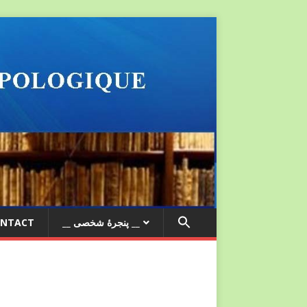
NTACT
__ پنجرۀ شخصی __