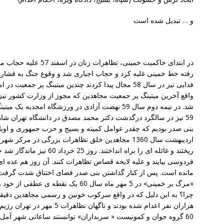
و … تبدیل شده است
در ابتدای حاکمیت خمینی، ت
رفته خط خمینی غلبه کرد و حجاب اجباری شد و وقوع جنگ به فشاره
فدایی نیز در سال 58 مجال پیدا کردند چندین میتینگ پر جمع
واقع آخرین میتینگ پر جمعیت مجاهدین که مجوز از وزارت کشور نیز 
59 نیز در سالگرد درگذشت دکتر محمد مصدق در دانشگاه تهران ش
بنی صدر بودیم که چقدر عوامل کمیته و بسیج و حزب جمهوری و اوباش
اردیبهشت سال 1360 مجاهدین خلق تظاهرات بزرگی در مر
ریختند و غائله ای را براه اندا
فردوسی بیایند و علیه لایحه قصاص تظاهرات کنند. آن روز هم عده ای ر
مانده است. پس از کنار گذاشتن بنی صدر فضای اختناق شدت گرفت ا
«مرگ بر خمینی» در 5 مهر ماه سال 60 یک
چرا؟ به این دلیل که در واقع سرکوب خونین و رسمی مجاهدین دقیقا 
هزاران نفر اعدام شده بودند و نا
60 گروه جوان و کمونیست « سربداران» توانستند ساعاتی شهر آمل ر