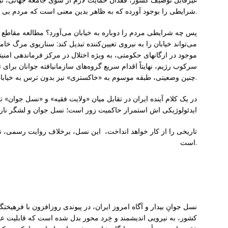
شرایطی را بوجود آورده که به ظاهر بدین معنی است که مردم بی تفاوت شده اند، اما این چنین نیست.
پس چه شرایطی مردم را دوباره به خیابان می‌آورد؟ مطالعه مقاط
می‌تواند خیابان را به نیروی تعیین‌کننده تبدیل کند: سناریوی مرگ خ
موجود در ارگانهای حکومتی، به ویژه اختلال در مرکز فرماندهی امنی
سرکوب رژیم، نهایتاً اقدام سریع گروه‌های سازمانیافته جوانان برا
چنین وضعیتی، طبقه موسوم به «خاکستری» نیز بدون ترس به خیابان می‌آید و فرایند فروپاشی را تسریع می کند.
در یک کلام آینده ایران در تقابل میان «ولایت فقیه» و «نسل جوان
ایدئولوژیکی اش استمرار حاکمیت زور است؛ نسل جوان و لشگر نارا
تاریخی را از کار خواهد انداخت، این نسل، برخلاف روایت رسمی، ن
است.
نسل جوانِ بیدار و آگاه امروز ایران، در پیوندی روزافزون با فرهیخت
کشور، به نیرویی اندیشمند و خِرد ‌محور بدل شده است که قابلیت 