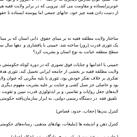
خونریزایستاده و مقاومت می کند. نیرویی که در برابر ولایت فقیه هر 
از دست دادن همه چیز خود، جانهای جمعی اما پیوسته ایستاده تا حقو
ساختار ولایت مطلقه فقیه نه بر مبنای حقوق ذانی انسان که بر مبن
یک تئوری قدرت (زور) ساخته شد. خمینی با پافشاری و دهها سال سرک
سطح منطقه خیانت به نوع انسان و بشریت کرد؟
خمینی با اعدامها و جنایات فوق تصوری که در دوره کوتاه حکومتش مر
ولایت مظلقه فقیه بر بخشی از جامعه ایرانی تحمیل کند، تئوری هد
تفکری بر خلاف تفکر خودش بود، تئوری یا بلیه مخّرِبی که عنوان و
بود و حاصلی جز نسل کشی و جنایت بر علیه بشریت مفهوم دیگری 
لایه‌های جعل روایات و تفاسیر، و بر ایدئولوژی قدرت تبیین و تقوی
تلفیق فقه در دستگاه رسمی دولتی، به ابزار سازمان‌یافته حکومتی برای
کنترل بدن‌ها (حجاب، حدود، قصاص)
کنترل ذهن‌ و اندیشه ها (تبلیغات، نهادهای مذهبی، رسانه‌های حکومتی
ایجاد ترس و خشونت (سپاه، بسیج، دادگاه ویژه، احکام اعدام)