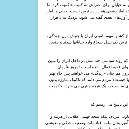
انه خیابان برای اعتراض به کلیت حاکمیت کرد اما
که آمار دقیقی هم در دسترس نیست، خیلی ها آمار
رویتر که 1500، نفر کشته اعلام کرد را قبول کردند در حالی که در بر آوردهای بعدی گفته می شود، نزدیک به 5 هزار
ه قوی «زندگی کردن» بود که در شهریور سال 1401 پس از کشتن مهسا امینی ایران با جنبش «زن ،زندگی،
 ترس یک نسل شجاع وارد خیابانها شدند و چندین
 که روند سیاسی چند نسل در داخل ایران را تبیین
ولی فقیه اعمال شده است، امروز «آرمان
ز هم چنان «زندگی» می خواهند. پس حالا بهتر
نها چیست؟ مردم می دانند که تاکتیک مبارزه بدون
ی مناسب به یک نتیجه منتهی می شود : حکومت
وتی مردم، بلکه نتیجه فهمی عقلانی از هزینه و
میز بجان ملت افتاده اند، وضعیت جنگی ومعیشتی
د ساختارهای دفاعی و تشکیلاتی و … همه