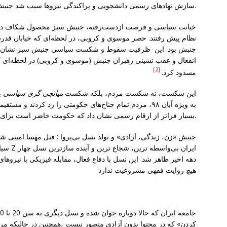
سازش نهادهای رسمی دانشجویی و پراکندگی نیروها سبب شد جنبش مهار شود.
خیانت سیاسی و فرصت ازدست‌رفته، جنبش سبز محصول شکاف درون ‌
نظام پیش رفتند. حصر موسوی و کروبی، در لحظه‌ای که خیابان قد
جنبش بود. این ظرفیت سقوط و شکست سیاسی جنبش سبز نشان داد ک
انفعال و عقب ‌نشینی رهبران جنبش (موسوی و کروبی) در لحظه‌ای 
[2]
مسدود کرد.
این شکست، نه شکست مردم، بلکه شکست
میانجی ‌گری سیاسی
به ‌ویژه آبان ۹۸، مردم تمام جناح‌های حکومتی را رد کردند و 
بسیار فراتر از ارقام رسمی نشان داد که حکومت حاضر است برای بقای ولایت فقیه خود، قتل‌عام وسیعی انجام دهد.
جنبش «زن، زندگی، آزادی» و تولد نسل بی‌پروا : قتل مهسا امینی ش
سیاست، 
دهه اخیر ظاهر شد. این نسل با دفاع فعال، مقابله فیزیکی با نیروها
هیچ روایت فقهی مشروعیت ندارد
کردن» که در محتوا بدون آزادی متصور نیست ،همچنین در حالیکه مر