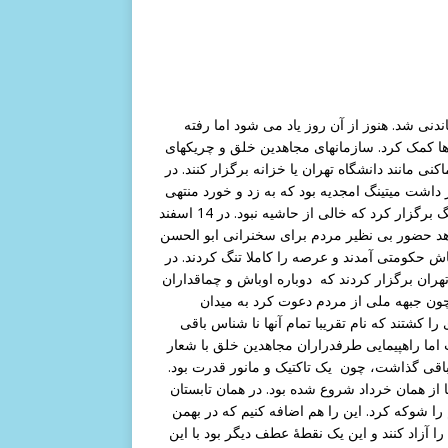
ظاهرات زنان در اسفند 57 علیه حجاب ماندنی شد. هنوز از آن روز یاد می شود اما رفته
ا کمک کرد. سازمانهای مجاهدین خلق و چریکهای
یت در اماکنی مانند دانشگاه تهران یا خزانه برگزار کنند. در
داشت میتینگ امجدیه بود که به زد و خورد منتهی
شد. در نیمه دوم سال 59 نهضت آزادی در ورزشگاه امجدیه یک میتینگ برگزار کرد که خالی از حاشیه نبود. در 14 اسفند
اهد حضور بی نظیر مردم برای سخنرانی ابو الحسن
 حکومتی آمدند و عرصه را کاملا تنگ کردند. در
کز شهرتهران برگزار کردند که دوباره اوباش و چماقداران
ختند. روز 25 خرداد 60 نیز ماندگار شد چون جبهه ملی از مردم دعوت کرد به میدان
ا کشتند که نام تقریبا تمام آنها نا شناس باقی
ما راهپیمایی طرفدراران مجاهدین خلق با شعار
 نقطه ی عطفی از خود باقی گذاشت، چون یک تاکتیک و مانور قدرت بود.
از همان خرداد شروع شده بود. در همان تابستان
گهان تظاهرات 5 مهر در تهران رژیم را شوکه کرد. این را هم اضافه کنیم که در بهمن
ا آزاد کنند و این یک نقطۀ عطف دیگر بود با این