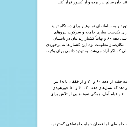
تند جان سالم بدر برده و از کشور فرار کنند
د و به سامانه‌ای تمام‌عیار برای دستگاه تولید
ستگاه از همان آغاز انقلاب ۱۳۵۷، در تلاش برای یکدست‌ سازی جامعه و سرکوب نیروهای
مستقل بود: از اعتراضات زنان در اسفند ۵۷ تا حذف سازمان‌های سیاسی دهه ۶۰ و نهایتاً کشتار زندانیان در تابستان
یروهای امکان‌ساز مقاومت بود. این کشتار ها نه برخوردی
ی که اگر آزاد می‌شد، به تهدید دائمی برای ولایت
پویایی مقاومت: نسل‌های جوان و خیابانی به ‌مثابه صحنهٔ تقابل با ولایت فقیه از دهه ۶۰ و ۷۰ و از خفقان تا ۱۸ تیر،
بازخوانی اعتراضات بزرگ دهه‌های نخست جمهوری اسلامی نشان می‌دهد که نسل‌های دهه ۳۰، ۴۰ و ۵۰ خورشیدی
موتور اصلی مقاومت بودند. از تظاهرات زنان تا راهپیمایی‌های ۵ مهر ۶۰ و قیام آمل، همگی نمونه‌هایی از تلاش برای
ی علیه خامنه‌ای. اما فقدان حمایت اجتماعی گسترده،