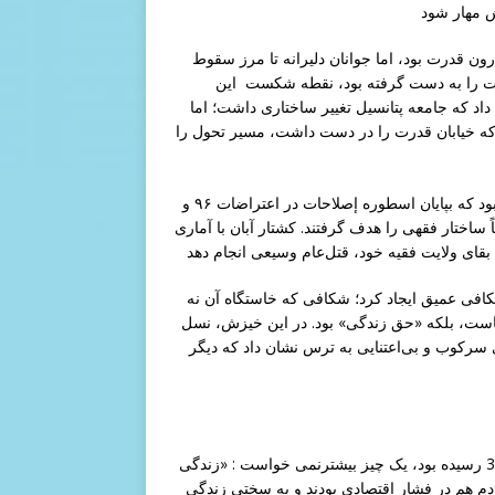
قدرت بود، اما جوانان دلیرانه تا مرز سقوط
رت را به دست گرفته بود، نقطه شکست این
ه جامعه پتانسیل تغییر ساختاری داشت؛ اما
که خیابان قدرت را در دست داشت، مسیر تحول را
بود که بپایان اسطوره إصلاحات در اعتراضات ۹۶ و
مستقیماً ساختار فقهی را هدف گرفتند. کشتار آبان با آماری
کافی عمیق ایجاد کرد؛ شکافی که خاستگاه آن نه
بلکه «حق زندگی» بود. در این خیزش، نسل Z ایران بی‌واسطه ‌ترین، شجاع‌ ترین و آینده ‌سازترین نسل چهار
ی سرکوب و بی‌اعتنایی به ترس نشان داد که دیگر
جامعه ایران که حالا دوباره جوان شده و نسل دیگری به سن 20 تا 30 رسیده بود، یک چیز بیشترنمی خواست : «زندگی
دم هم در فشار اقتصادی بودند و به سختی زندگی