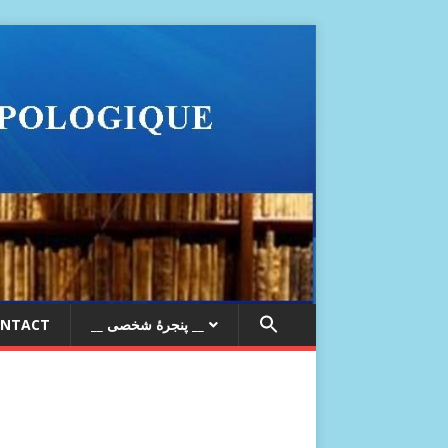
__ پنجرۀ شخصی __
NTACT