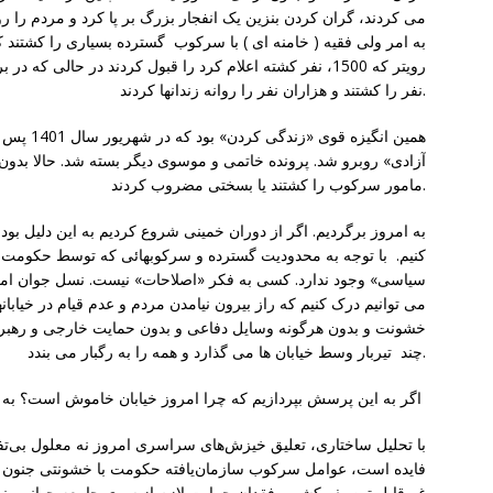
می کردند، گران کردن بنزین یک انفجار بزرگ بر پا کرد و مردم را رو
به امر ولی فقیه ( خامنه ای ) با سرکوب گسترده بسیاری را کشتند 
نفر را کشتند و هزاران نفر را روانه زندانها کردند.
همین انگیز
آزادی» روبرو شد. پرونده خاتمی و موسوی دیگر بسته شد. حالا بدون
مامور سرکوب را کشتند یا بسختی مضروب کردند.
به امروز برگردیم. اگر از دوران خمینی شروع کردیم به این دلیل بود
کنیم. با توجه به محدودیت گسترده و سرکوبهائی که توسط حکومت 
سیاسی» وجود ندارد. کسی به فکر «اصلاحات» نیست. نسل جوان امرو
می توانیم درک کنیم که راز بیرون نیامدن مردم و عدم قیام در خیابا
خشونت و بدون هرگونه وسایل دفاعی و بدون حمایت خارجی و رهبر
چند تیربار وسط خیابان ها می گذارد و همه را به رگبار می بندد.
اگر به این پرسش بپردازیم که چرا امروز خیابان خاموش است؟ به این پاسخ می رسیم که
با تحلیل ساختاری، تعلیق خیزش‌های سراسری امروز نه معلول بی‌تفا
فایده است، عوامل سرکوب سازمان‌یافته حکومت با خشونتی جنون آ
غیرقابل توصیف کشور، فقدان حمایت لازم از سوی جامعه جهانی، نبو