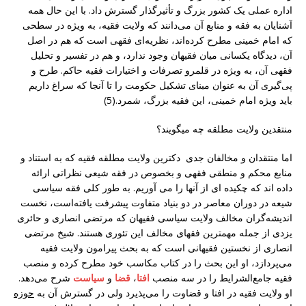
اداره عملی یک کشور بزرگ و تأثیرگذار گسترش داد. با این حال همه
آشنایان به فقه و منابع آن می‌دانند که ولایت فقیه، به ویژه در سطحی
که امام خمینی مطرح کرده‌اند، نظریه‌ای فقهی است که هم در اصل
آن، دیدگاه یکسانی میان فقیهان وجود ندارد، و هم در تفسیر و تحلیل
فقهی آن، به ویژه در قلمرو تصرفات و اختیارات فقیه حاکم. طرح و
پی‌گیری آن به عنوان مبنای تشکیل حکومت را تا آنجا که سراغ داریم
باید ویژه امام خمینی، این فقیه بزرگ، شمرد.(5)
منتقدین ولایت مطلقه چه میگویند؟
اما منتقدان و مخالفان جدی دکترین ولایت مطلقه فقیه که به استناد و
منابع محکم و منطقی فقهی و بخصوص در فقه شیعی نظراتی ارائه
داده اند که چکیده ای از آنها را می آوریم. به طور کلی فقه سیاسی
شیعه در دوران معاصر در دو بنیاد متفاوت پیشرفت یافته‌است، نخست
اندیشه‌گران مخالف ولایت سیاسی فقیهان که مرتضی انصاری و حائری
یزدی از جمله مهمترین فقهای مخالف این تئوری هستند. شیخ مرتضی
انصاری از نخستین فقیهانی است که به بحث پیرامون ولایت فقیه
می‌پردازد، او این بحث را در کتاب مکاسب خود مطرح کرده و منصب
فقیه جامع‌الشرایط را در سه منصب
افتا
،
قضا
و
سیاست
شرح می‌دهد.
او ولایت فقیه در افتا و قضاوت را می‌پذیرد ولی در گسترش آن به
حوزه