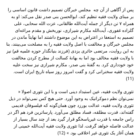
پس از آگاهی از آن چه مجلس خبرگان تصمیم داشت قانون اساسی را
بر مبنای ولایت فقیه تنظیم کند، ابوالحسن بنی صدر نقل می‌کند: او به
همراه ۷ تن دیگر از جمله آیت‌الله طالقانی، عزت الله سحابی، علی
گلزاده غفوری، آیت‌الله مکارم شیرازی، نوربخش و مقدم مراغه‌ای
تصمیم به استعفا در اعتراض به این موضوع داشتند اما نهایتاً ماندن در
مجلس خبرگان و مخالفت با اصل ولایت فقیه را به مصلحت می‌بینند، بنا
به این روایت، مرتضی حائری یزدی (فرزند بنیانگذار حوزه علمیه قم) نیز
با ولایت فقیه مخالف بود اما به بهانۀ کسالت از مطرح کردن مخالفت
خود خودداری کرد. به گفتۀ بنی صدر، مکارم شیرازی نیز سخت علیه
ولایت فقیه سخنرانی کرد و گفت امروز روز سیاه تاریخ ایران است.
(11)
» تئوری ولایت فقیه، عین استبداد دینی است و با این تئوری اصولا
نمی‌توان نظم دموکراتیک به وجود آورد. حتی هیچ کس نمی‌تواند در ذیل
تئوری ولایت فقیه، عدالت بورزد چون همان‌گونه که فیلسوفان قدیمی
گفته‌اند، قدرت مطلقه، فساد مطلق می‌آورد. پارساترین فرد هم اگر در
راس جامعه با قدرت غیرپاسخگو قرار گیرد بعد از چند سال بسیار از
عدالت فاصله خواهد گرفت. لذا تئوری ولایت فقیه آیت‌الله خمینی از
همان آغاز یک تئوری غیر اخلاقی بود. » (12)