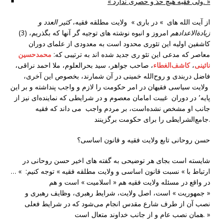
« ولی فقیه هیچ حدّ و حصری ندارد. »
از آیت الله های » در باری » ولایت مطلقه فقیه،
کثیر العدد و
زيادةالاعدادهم
امروز و انبوه نوشته های توجیه گر آنها که بگذریم، (3)
کاشفین اولیه این تئوری محدود است به معدودی از علمای دوران
معاصر که مدعی این تئو ری جدید شده اند به ترتیبی که:
محمدحسین
نائینی
،
کاشف‌الغطاء
، صاحب جواهر، سید بحرالعلوم، ملا احمد نراقى،
فاضل دربندى و روح‌الله خمینی در آن شمارند، بخصوص این آخری،
ولایت سیاسی فقیهان در امر حکومت را لازم و واجب پنداشته و بر این
پایه٬ در دوران غیبت امامان معصوم و در شرایطی که نماینده‌ای نیز از
جانب او مشخص نشده‌است، بر مردم واجب می داند که فقیه
جامع‌الشرایطی را برای حکومت برگزینند.
حسن روحانی تابع ولایت فقیه و قانون اساسی؟
شایسته است بجای هر توضیحی به گفته های اخیر حسن روحانی در
ارتباط با » نسبت قانون اساسی و ولایت مطلقه فقیه » توجه کنیم: » …
در واقع در مسئله ولایت فقیه هم « اسلامیت » است و هم
« جمهوریت » است، اصل ولایت، شرایط رهبری، وظایف رهبری و
نصب آن از طرف شارع مقدس انجام می‌شود که در شرایط فعلی
همان نصب عام و از جانب خداوند متعال است. »