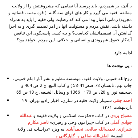
با آنچه بر شمردیم، باید پرسید آیا نظامی که مشروعیتش را از ولایت
مطلقه فقیه می گیرد و کار های قوای سه گانه ( قوه مقننه، قضائیه و
مجریه) زمانی اعتبار پیدا می کند که رضایت ولی فقیه را باید به همراه
داشته باشد، نقش مردم و مسئولیت آنها در امر تصمیم گیری و به اجرا
گذاشتن آن تصمیماتشان کجاست؟ و چه کسی پاسخگوی این تناقض
آشکار حقوق شهروندی و انسانی و اخلاقی این مردم خواهد بود؟
ادامه دارد
پی نوشت ها :
روح‌الله خمینی، ولایت فقیه، موسسه تنظیم و نشر آثار امام خمینی،
چاپ نهم، تابستان 78،صص41-58 ) و کتاب البیع، ج 2 ص 464 و
صحيفه نور ج 20، ص 170 1366 و وسائل الشیعه، ج 18 ص 65.
احمد جنتی
سمینار ولایت فقیه در ساری، اخبار رادیو تهران، ۲۹
اردیبهشت ۱۳۶۱.
مصباح یزدی
در کتاب «حکومت اسلامی و ولایت فقیه» و
عبدالله
جوادی آملی
در کتاب «پیرامون وحی و رهبری»
ناصر مکارم
شیرازی،
نعمت‌الله صالحی نجف‌آبادی
به ویژه «دراسات فی ولایة
…
لطف‌الله صافی و گلپایگانی و
الفقیه»