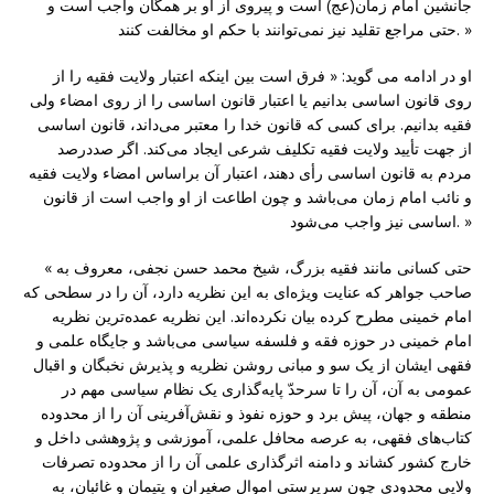
جانشین امام زمان(عج) است و پیروی از او بر همگان واجب است و
حتی مراجع تقلید نیز نمی‌توانند با حکم او مخالفت کنند. »
او در ادامه می گوید: « فرق است بین اینکه اعتبار ولایت فقیه را از
روی قانون اساسی بدانیم یا اعتبار قانون اساسی را از روی امضاء ولی
فقیه بدانیم. برای کسی که قانون خدا را معتبر می‌داند، قانون اساسی
از جهت تأیید ولایت فقیه تکلیف شرعی ایجاد می‌کند. اگر صددرصد
مردم به قانون اساسی رأی دهند، اعتبار آن براساس امضاء ولایت فقیه
و نائب امام زمان می‌باشد و چون اطاعت از او واجب است از قانون
اساسی نیز واجب می‌شود. »
« حتی کسانی مانند فقیه بزرگ، شیخ محمد حسن نجفی، معروف به
صاحب جواهر که عنایت ویژه‌ای به این نظریه دارد، آن را در سطحی که
امام خمینی مطرح کرده بیان نکرده‌اند. این نظریه عمده‌ترین نظریه
امام خمینی در حوزه فقه و فلسفه سیاسی می‌باشد و جایگاه علمی و
فقهی ایشان از یک سو و مبانی روشن نظریه و پذیرش نخبگان و اقبال
عمومی به آن، آن را تا سرحدّ پایه‌گذاری یک نظام سیاسی مهم در
منطقه و جهان، پیش برد و حوزه نفوذ و نقش‌آفرینی آن را از محدوده
کتاب‌های فقهی، به عرصه محافل علمی، آموزشی و پژوهشی داخل و
خارج کشور کشاند و دامنه اثرگذاری علمی آن را از محدوده تصرفات
ولایی محدودی چون سرپرستی اموال صغیران و یتیمان و غائبان، به