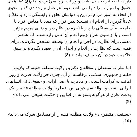
دارند، فقیه نیز به دلیل نیابت و وراثت از پیامبر(ص) و امام(ع) عیناً همان
حقوق و امتیازات را دارا می باشد. دوم: هر عمل و رخدادی که به نحوی
از انحاء به امور مردم در دین یا دنیاشان تعلق و وابستگی دارد و عقلاً و
عادتاً گریزی از انجام آن نیست؛ بدین قرار که معاد یا معاش افراد یا
جامعه به آن بستگی دارد و بالاخره در نظام دین و دنیای مردم مؤثر
است و یا از سوی شرع لزوم انجام آن عمل وارد شده، اما شخص
معینی برای نظارت در اجرا و انجام آن وظیفه مشخص نگردیده، برای
فقیه است که نظارت در انجام و اجرای آن را بعهده بگیرد و بر طبق
حاکمیت خود در آن تصرف نماید. » (8)
اما نظرات منتقدان و مخالفان دکترین ولایت مطلقه فقیه: که ولایت
فقیه و جمهوری اسلامی برخاسته از آن، چیزی جز ولایت قدرت و زور،
اهانت به کرامت انسانی و مغایرت با اصل آزادی و حقوق ذاتی انسانهای
ایرانی نیست و ابوالقاسم خوئی این «نظریۀ ولایت مطلقه فقیه را یک
بدعت عاری از هرگونه پشتوانه در قوانین و حکمت شیعی می داند.»
(9)
حسینعلی منتظری، « ولایت مطلقه فقیه را از مصادیق شرک می داند»
(10)