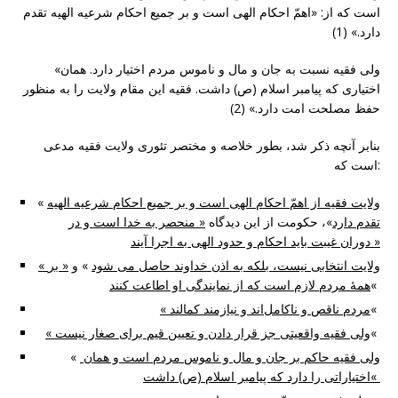
است که از: «اهمّ احكام الهى است و بر جمیع احكام شرعیه الهیه تقدم
دارد.» (1)
«ولی فقیه نسبت به جان و مال و ناموس مردم اختیار دارد. همان
اختیاری که پیامبر اسلام (ص) داشت. فقیه این مقام ولایت را به منظور
حفظ مصلحت امت دارد.» (2)
بنابر آنچه ذکر شد، بطور خلاصه و مختصر تئوری ولایت فقیه مدعی
است که:
ولایت فقیه از اهمّ احكام الهى است و بر جمیع احكام شرعیه الهیه
«
تقدم دارد
»، حکومت از این دیدگاه
«
منحصر به خدا است و در
دوران غیبت باید احکام و حدود الهى به اجرا آیند »
« ولایت انتخابی نیست، بلکه به اذن خداوند حاصل می شود
» و
« بر
«
همۀ مردم لازم است كه از نمایندگی او اطاعت كنند
«
« مردم ناقص‌ و ناکامل‌اند و نیازمند کمالند
«
ولی فقیه واقعیتی جز قرار دادن و تعیین قیم برای صغار نیست
«
ولی فقیه حاکم بر جان و مال و ناموس مردم است و
همان
«
«
اختیاراتی را دارد که پیامبر اسلام (ص) داشت