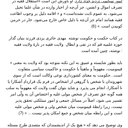
امور سیاسی تردید جدی دارد
. او باورش این است «استقلال فقیه در
تصرف اموال و انفس، جز آن‌چه از اخبار وارده در شأن علما تخیل
می‌شود، به عموم ثابت نشده‌است.» و « اقامه دلیل بر وجوب اطاعت
فقیه همانند امام جز آن‌چه با دلیل خاص خارج می‌شود، خار در خرمن
کوبیدن است. » (6)
در کتاب حکمت و حکومت نوشته مهدی حائری یزدی فرزند بنیان گذار
حوزه علمیه قم که در نفی و ابطال ولایت فقیه در بارۀ ولایت فقیه
نوشته، چنین آمده است:
« باید بطور شایسته و عمیق به این نکته متوجه بود که ولایت به معنی
قیمومیت، مفهوماً و ماهیتاً با حکومت و حاکمیت سیاسی متفاوت
است…حکومت به معنای کشورداری نوعی وکالت است که از سوی
شهروندان با شخص یا گروهی از اشخاص در فرم یک قراردادِ آشکارا یا
نا آشکارا، انجام می پذیرد. و شاید بتوان گفت ولایت که مفهوماً به سلب
همه گونه حق تصرف از شخص مولی علیه و اختصاص آن به ولّی امر
تفسیر می شود، اصلاً در مسائل جمعی و امور مملکتی تحقق پذیر
نیست، زیرا رابطۀ قیمومیت میان شخص ولی و شخص مولی علیه
است و این رابطه میان شخص و جمع امکان پذیر نیست … » (7)
وی توضیح می دهد که « هیچ یک از اندیشمندان که متصدی طرح مسئله