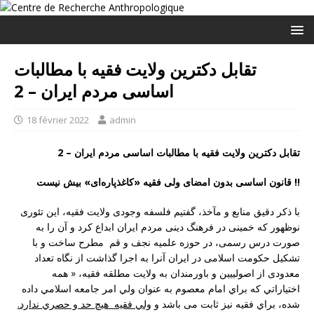
تقابل دکترین ولایت فقیه با مطالبات
اساسی مردم ایران – 2
18 février 2022
admin
تقابل دکترین ولایت فقیه با مطالبات اساسی مردم ایران – 2
!!
قانون اساسی بدون امضای ولی فقیه «کاغذ‌پاره‌ای» بیش نیست
با ذکر دقیق منابع و مآخذ، گفتیم فلسفه وجودى ولایت فقیه، این تئورى
نوظهور که خمینى در فرهنگ دینى مردم ایران ابداع کرد و آن را به
صورت درس رسمى، در حوزه علمیه نجف و قم مطرح ساخت و با
تشکیل حکومت اسلامى در ایران آنرا به اجرا گذاشت از نگاه تعداد
معدودی از اصولییین و باورمندان به ولایت مطلقه فقیه، « همه
اختياراتي كه براي امام معصوم به عنوان ولي امر جامعه اسلامي داده
شده، براي فقيه نيز ثابت می باشد و
ولي فقيه هيچ حد و حصري ندارد.