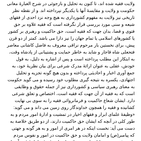
ولایت فقیه شده اند، تا کنون به تحلیل و بازجوئی در شرح العبارۀ معانی
حکومت و ولایت و مقایسۀ آنها با یکدیگر نپرداخته اند. و از نقطه نظر
تاریخی نیز ولایت به مفهوم کشورداری به هیچ وجه نزد احدی از فقهای
شیعه و سنی مورد بررسی قرار نگرفته است که فقیه علاوه بر حق
فتوی و قضا، بدان جهت که فقیه است، حق حاکمیت و رهبری بر کشور
یا کشورهای اسلامی یا تمام جهان را نیز دارا می باشد. کمتر از دو قرن
پیش، برای نخستین بار مرحوم نراقی معروف به فاضل کاشانی معاصر
فتحعلی شاه قاجار و شاید به خاطر حمایت و پشتیبانی از پادشاه وقت،
به ابتکار این مطلب پرداخته است و پس از اشاره به دلیل، به قول
خودش، عقلی به عنوان ارائۀ مدرک شرعی برای بیان نظریۀ خود، به
جمع آوری اخبار و احادیثی پرداخته و بدون هیچ گونه تجزیه و تحلیل
اجتهادی، یکسره به نتیجه گیری مطلوب خود رسیده و می گوید حکومت
به معنای رهبری سیاسی و کشورداری نیز از جمله حقوق و وظایفی
است که به فقیه از آن جهت که فقیه است، اختصاص و تعلق شرعی
دارد. ایشان شعاع حاکمیت و فرمانروائی فقیه را به سوی بی نهایت
کشانیده و فقیه را همچون خداوندگار روی زمین می داند و می گوید:
«وظیفۀ علمای ابرار و فقهای اخیار در تمشیت و ادارۀ امور مردم و به
طور کلی در آنچه که ایشان حق حاکمیت دارند، از دو طریق خلاصة به
دست می آید: نخست اینکه در هر امری از امور و به هر گونه و جهتی
که پیامبر(ص) و امامان ولایت و حق حاکمیت در امور و نفوس مردم