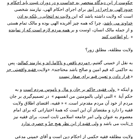
حکومت از این دیدگاه منحصر به خداست و در دوران غیبت باید احکام و
حدود الهى به اجرا در آیند.
براى اجراى احکام الهی، نیازمند شخصى
است که ولایت داشته باشد که این
ولایت نه انتخابی، بلکه به اذن
خداوند می باشد
، چرا که همه چیز آفریده الهى بوده و مالک تمام هستى
و از جمله مالک انسان، اوست و
بر همه‌ مردم لازم است كه از نماینده
. »
او اطاعت كنند
ولایت مطلقه، مطلق زور؟
به نقل از خمینی گفتیم،
«مردم ناقص‌ و ناکامل‌اند و نیازمند کمالند
، پس
به حاکمی که قیم امین و صالح باشد محتاجند». «ولایت
فقیه واقعیتی جز
.»
قرار دادن و تعیین قیم برای صغار نیست
و اینکه «
ولی فقیه، حاکم بر جان و مال و ناموس مردم است
و به
حکم آیۀ » النبی اولی بالمومنین من انفسهم » در تصمیم‌گیری بر جان
مردم از خود آن مردم مقدم‌تر است. » « فقیه، اقتضای اطلاق ولایت
فقیه را دارد و مقتضای آن این است که همۀ اختیاراتی که برای امام
معصوم به عنوان ولی امر جامعه اسلامی ثابت است، برای فقیه نیز
ولی فقیه از این نظر هیچ حدّ و حصری ندارد. »
ثابت می باشد و
ولایت مطلقه فقیه حکمی از احکام دین است و آقای خمینی مدعی