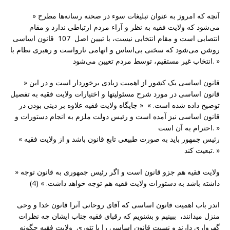
» آنچه که امروز به عنوان تبلیغات سوء در صحنه رسانه‌ها مطرح
می‌شود که ولایت فقیه به نظر و آراء مردم ارتباطی ندارد و مقام
انتصابی است و مقام انتخابی نیست، با تبیین اصل 107 قانون اساسی
روشن می‌شود که سخنی بی‌اساس و اتهامی نارواست و رهبری نظام با
انتخاب غیر مستقیم، توسط مردم تعیین می‌شود. »
» قانون اساسی یک کشور از اهمیت زیادی برخوردار است و در این
قانون اساسی در مورد شرح مسئولیتها و اختیارات ولایت فقیه به تفصیل
توضیح داده شده است. » « جایگاه ولایت فقیه علاوه بر دینی بودن در
قانون اساسی نیز آمده است و رئیس دولت ملزم به انجام دستورات و
احترام به آن است. »
« رئیس جمهور باید به صورت طبیعی تابع قانون باشد و از ولایت فقیه
تبعیت کند. »
» ولایت فقیه هم جزو قانون است و اگر رئیس جمهوری به قانون توجه
داشته باشد به دستورات ولایت فقیه هم توجه خواهد داشت. » (4)
اندر باب اهمیت قانون اساسی که آقای روحانی آنرا قانون خدا و وحی
منزل میدانند، ببینیم و بشنویم که رقبای فقیه جناب ایشان چه نظرات
گهرواری دارند و نسبت قانون اساسی را با تئوری ولایت فقیه چگونه