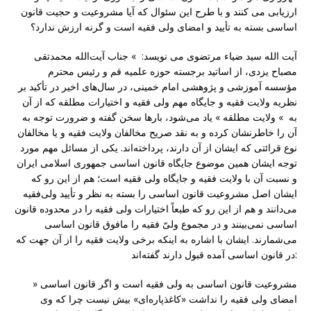
ارزیابی می کنند و با طرح این سئوال که آیا مشروعیت و حجیت قانون
اساسی بسته به تأیید و امضای ولی فقیه است و گرنه ارزش ندارد؟
آیت الله سید ضیاء مرتضوی می نویسد: » جناب آیت‌الله محمدتقی
مصباح یزدی، از اساتید برجسته حوزه علمیه قم و رئیس محترم
مؤسسه آموزشی و پژوهشی امام خمینی، در سال‌های اخیر در تأکید بر
نظریه ولایت فقیه و جایگاه مهم ولی فقیه و اختیارات مطلقه که از آن
به » ولایت مطلقه » یاد می‌شود، بارها سخن گفته و ضرورت توجه به
آن را خاطرنشان کرده و به نقد صریح مخالفان ولایت فقیه و یا مخالفان
نوع قرائتی که ایشان از آن دارند، پرداخته‌اند. یکی از مسائل مهم مورد
توجه ایشان همین موضوع جایگاه قانون اساسی جمهوری اسلامی ایران
و نسبت آن با ولایت فقیه و جایگاه ولی فقیه است؛ هم از این رو که
ایشان اصل مشروعیت قانون اساسی را بسته به نظر و تأیید ولی‌فقیه
می‌دانند و هم از این رو که طبعاً اختیارات ولی فقیه را در محدوده قانون
اساسی نمی‌بینند و در مجموع ولیّ فقیه را مافوق قانون اساسی
می‌شمارند. ایشان با اشاره به اینکه برخی ولایت فقیه را از آن جهت که
در قانون اساسی آمده قبول دارند گفته‌‌اند:
» مشروعیت قانون اساسی به ولی فقیه است و اگر قانون اساسی
امضای ولی فقیه را نداشت «کاغذ‌پاره‌ای» بیش نیست چرا که وی