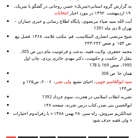
به گزارش گروه استانی«تیتریک» حسن روحانی در گفتگو با تیتریک،
۱۹ ارديبهشت ۱۳۹۲ در مورد اخبار
انتخابات
آیت الله سید ضیاء مرتضوی، پایگاه اطلاع رسانی و خبری جماران –
تهران 8 دی ماه 1391
شیخ مرتضی انصاری.
المکاسب
، قم: مکتب علامه، ۱۳۶۸. فصل بیع.
ص ۱۵۴ و صص ۲۴۲-۲۴۳.
محمد جعفری، ولایت فقیه، بدعت و فرعونیت بنام دین ص 305،
بنقل از
حکمت و حکومت،
دکتر مهدی حائری یزدی، چاپ اول
1995، صص 169 تا 178
همان جا ص 306
سید ابوالقاسم خویی
، احیای تشیع.
ولی نصر
، ۲۰۰۶، ص۱۲۵ و
ص۱۴۴
نشریه انقلاب اسلامی در هجرت، سوم خرداد 1392
ابوالحسن بنی صدر،کتاب درس تجربه، صفحه ۱۴۷
عبدالکریم سروش، راه سبز، ۲۸ بهمن ۱۳۸۸ « با رفراندوم اختیارات
ولی فقیه حذف شود »