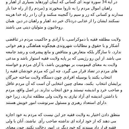
در آیة 34 سورة توبه: اى کسانى که ایمان آورده‏اید بسیارى از اهبار و
راهبان اموال مردم را به ناروا مى‏خورند و (مردم را) از راه خدا باز
مى‏دارند و کسانى که زر و سیم را گنجینه مى‏کنند و آن را در راه خدا هزینه
نمى‏کنند ایشان را از عذابى دردناک خبر ده. اهبار و راهبان در دین همان
روحانیون و متولیان دینی می باشند.
ولایت مطلقه فقیه با دموکراسى، با آزادى و حاکمیت مردم در تناقضی
آشکار و با حقوق و مطالبات شهروندی هیچگونه هماهنگی و هم خوانی
ندارد، نا سازگار بلکه متعارض و متناقض و مانع پیشرفت و رشد جامعه
می باشد. از این رو رژیمى که بر پایه ولایت فقیه استوار باشد و مدعی
ولایت به معنای قیمومیت بر مهجورین باشد، با آراى مردم و خواسته
های مردم در تضاد قرار می گیرد، چه این که مردم خودشان فقیه را
انتخاب بکنند یا بوسیله افرادى چون دستگاه ولایت ساخته خبرگان
برایشان انتخاب بکنند، معنای چنین انتخابی آن است که آن مردم عاقل
و صاحب خرد و اندیشه نیستند و حق انتخاب ندارند. در اصل واقع، مردم
با داشتن اندیشه ای آزاد نیازی به ولایت ولى مطلقه ندارند، زیرا خود
دارای استعداد رهبری و مسئول سرنوشت امور خویش هستند.
منطق دادن اختیار به ولایت فقیه جز این نیست که مردم به خود اجازه
می دهند که از خود اراده ای نداشته صاحب رأى نباشند، آنان با ولی
فقیه قرار داد مى‏بندند که خود دیگر در امور دخالت نکنند. چون معناى