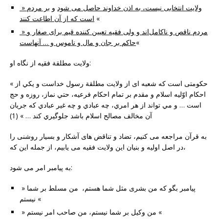
» ولایت انتخابی نیست، به اذن خداوند حاصل می شود
و
بر مردم
«
است كه از آن اطاعت كنند
» مردم ناقص‌ و ناکامل‌اند و ولی فقیه تعیین کننده قیم برای صغار و
«
حاکم بر جان و مال و ناموس و … آنهاست
ولايت مطلقة فقيه از نگاه او:
« حکومتی است که شعبه ای از ولايت مطلقة رسول خداست و يکي از
احکام اوّليه اسلام و مقدم بر تمام احکام فرعيه، حتي نماز، روزه و حج
است … و مي تواند از هر امري، چه عبادي و چه غير عبادي که جريان
آن مخالف مصالح اسلام باشد جلوگيري کند … » (1)
به قرآن مراجعه می کنیم، تضاد و تناقض های آشکار و بسیار روشنی را
در اصل اولیه و بنیان این ولایت فقیه می یابیم، از جمله این که،
به پیامبر امر می شود:
» پیامبر بگو که من بشری مثل شما هستم، من مسلط بر شما
نیستم «
» من وکیل بر شما نیستم، من صاحب امر نیستم «