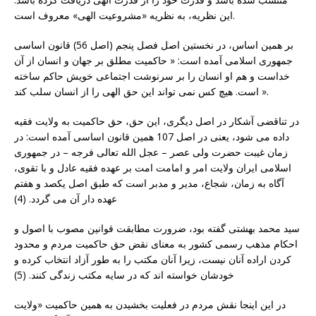
این نظریه، به نظریه «مشروعیت الهى» معروف است.
بر همین اساس، در نخستین اصل فصل پنجم (اصل 56) قانون اساسی
جمهوری اسلامی آمده است: « حاکمیت مطلق بر جهان و انسان از آن
خداست و هم او انسان را بر سرنوشت اجتماعى خویش حاکم ساخته
است. هیچ کس نمى تواند این حق الهى را از انسان سلب کند ».
در تناقضی آشکار در اصل دیگری، این حق، حق حاکمیت به ولایت فقیه
داده می شود، یعنی در اصل 107 همین قانون اساسی آمده است: در
زمان غیبت حضرت ولى عصر – عجل الله تعالى فرجه – در جمهورى
اسلامى ایران ولایت امر و امامت امت بر عهده فقیه عادل و با تقوى،
آگاه به زمان، شجاع، مدیر و مدبر است که طبق اصل یکصد و هفتم
عهده دار آن مى گردد. (4)
سید محمد بهشتی گفته بود، ضرورت مطابقت قوانین مصوب با اصول و
احکام مذهب رسمى کشور به معناى نقض حق حاکمیت مردم و محدود
کردن اراده آنان نیست، زیرا آنان مکتب را به طور آزاد انتخاب کرده و
خودشان خواسته اند که در سایه مکتب زندگى کنند. (5)
در این اینجا نقش مردم در فعلیت بخشیدن به همین حاکمیت «ولایت