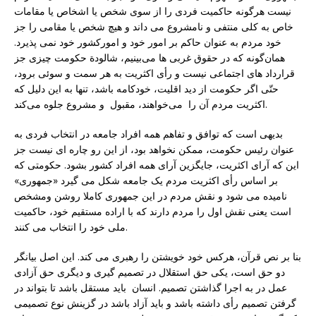
نیست هرگونه حاکمیت فردی را از سوى شخص یا اشخاص یا مقامات
خاص به کلى منتفى و نامشروع مى داند و هیچ شخص یا مقامى را جز
خود مردم به عنوان حاکم بر امور خود و امورکشور خود نمى پذیرد.
همان‌گونه که در حقوق غربی ها می‌بینیم، شالودة حکومت چیزی جز
قرارداد های اجتماعی نیست و رأی اکثریت به هر سمت و سوئی برود،
حتّی اگر حکومت از دید اقلیت، خودکامه باشد، تنها به این دلیل که
اکثریت مردم آن را می‌خواهند، مقبول و مشروع جلوه می‌کند.
بدیهى است که توافق و تفاهم همه افراد جامعه در انتخاب فردى به
عنوان رئیس حکومت، ممکن نخواهد بود، از این رو چاره اى نیست جز
این که آراى اکثریت، جایگزین آراى همه افراد کشور بشود. حکومتى که
بر اساس رأى اکثریت مردم یک جامعه شکل مى گیرد «جمهورى»
نامیده مى شود و نقش مردم در این جمهوری کاملا روشن ومشخص
است یعنی نقش اول را مردم دارند که با اراده مستقیم خود، حاکمیت
ملی خود را انتخاب می کنند.
بنا بر نص قرآن، هرکس خود خویشتن را رهبری می کند. این اصل بیانگر
دو حق است، یکی حق استقلال در تصمیم گیری و دیگری حق آزادی
عمل در به اجرا گذاشتن تصمیم. انسان باید مستقل باشد تا بتواند در
گرفتن تصمیم رأی داشته باشد و باید آزاد باشد در گزینش نوع تصمیمی