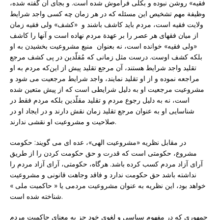
فقیه» روشن نبوده و بکلی فراموش شده است. و بجای آن گفته شده،
وظیفة مهم تشخیص این مسئله که در هر زمان چه کسی واجد شرایط
ولایت فقیه است، مردم باید کاشف باشند و «کشف» ولی فقیه زمان
از میان فقهای هر عصر را بر عهدة مردم نهاده است و آنها را کاشف
«ولی فقیه» خوانده است، نه بعنوان منبع مشروعیت بخشیدن به او
بلکه کشف اوست. درست مثل زمانی که مُقلّدین در پی کشف مرجع
تقلید واجد شرایط هستند، آن مرجع تقلید پیش از این‌که مردم به او
مراجعه نموده و از او تقلید نمایند، واجد شرایط مرجعیت می شود و
مشروعیت مرجعیت او به دلیل شرایطی است که از پیش متعین شده
است، نه به دلیل رجوع مردم و تقلید مقلّدین بلکه مردم فقط در
شناسایی او به عنوان مرجع تقلید زمان نقش دارند و در ایجاد او در
صلاحیت و مشروعیت او نقشی ندارند.
در مقابل نظریه «مشروعیت الهى»، عده اى مى گویند: حکومت
مشروع، حکومتى است که قدرت و حق حکومت کردن را از طریق
آراى آزاد مردم کسب کرده باشد. هرگاه، حکومتى، آراى آزاد مردم را
نداشته باشد حق حکومت ندارد و فاقد وجاهت قانونی و مشروعیت
خواهد بود، این نظریه به عنوان مشروعیت مردمى یا « حاکمیت ملی »
شناخته شده است.
جمهورى که در مفهوم سیاسى و لغوى خود جز به معناى حاکمیت مردم