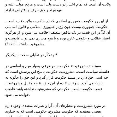
ولایت آن است که تمام اختیار در دست ولى است و مردم مولى علیه و
مهجورند و حق حرف و اعتراض ندارند.
از این رو حکومت جمهورى اسلامی که در حاکمیت ولایت فقیه است،
حکومت جمهورى نیست چون رژیم جمهورى اسلامى و قانون اساسى
آن کلّاً در این قضیه در یک تناقض منطقى خلاصه مى شود و از هرگونه
اعتبار عقلایى و حقوقى خارج بوده و با هیچ معیارى نمى تواند قانونیت و
مشروعیت داشته باشد.(3)
دو تفکّر در تقابلی سخت با یکدیگر!
مسئله «مشروعیت» حکومت، موضوعی بسیار مهم و اساسى در
فلسفه سیاست است، مشروعیت حکومت پاسخ این پرسش است که
چه کسى حق دارد بر مسند حکومت قرار گیرد و این حق را چگونه به
دست مى آورد. سوء استفاده از این حق، نقطه مقابل مشروعیت،
غصب حکومت است. حکومتى که مشروعیت نداشته باشد غاصب
خوانده می شود..
در مورد مشروعیت و معیارهای آن، آرا و نظرات متعددی وجود دارد.
بعضى معتقدند که حکومت مشروع، حکومتى است که به خداوند
منتسب شده باشد و قدرت خود را از قدرت الهى دریافت کرده باشد.