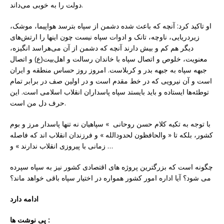
دولت را به خوبی می‌داند.
او تاکید کرد:‌ آنچه که باعث شده دشمن از سپاه بترسد هواپیما، موشک،
زیردریایی، ناوچه، تانک و ادوات سپاه نیست چون اینها را ارتش‌های
دیگر هم کم ‌و بیش دارند آنچه که دشمن از آن می‌هراسد انگیزه،
معنویت، خلوص و اتصال سپاه با خاندان رسالت و اهل‌بیت(ع) و اتصال
جبهه سپاه به جبهه بدر و کربلاست. ‌امروز روز حساس منطقه و ایران
است و آن نیرویی که در خط مقدم است و در اولین صف در برابر تمام
توطئه‌ها ایستاده و باید بایستد سپاه پاسداران انقلاب اسلامی است. این
حرف دل من است.
با توجه به تکیه کلام حسن روحانی » سپاهیان نه تنها پاسدار مرز و بوم
کشور، بلکه تا « والحافظون لحدودالله » و فرزندان انقلاب اند که فاصله
زمانی با پیروزی انقلاب ندارند » و …
چگونه است که بزرگترین پروژه های اقتصادی کشور نیز به سپاه سپرده
می شود؟ آیا اداره امور کشور همواره در اختیار سپاه باقی خواهد ماند؟
ادامه دارد
پی نوشت ها :