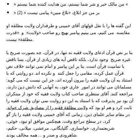
» من مالک خیر و شر شما نیستم، من هدایت کننده شما نیستم «
» بر من جز ابلاغ، «بلاغ مبین» پیامی نیست » (2)
این گفته ها را با نقل قولهای آقای خمینی و طرفداران ولایت مطلقة او
مقایسه می کنیم، می بینیم پیامبر بهیچ رو صاحب «ولایت» و «قدرت
مطلقة» نیست.
بنا بر نص قرآن ادعای ولایت فقیه نه تنها، در قرآن، چه بصورت صریح یا
غیره صریح وجود ندارد، بلکه ناقض آیه های زیادی از قرآن، بسا ناقض
با تمامیت قرآن است. بنا بر این پیامبر و امام نمی توانند خلاف نص
قرآن عمل کرده، مقامی را جعل کنند و نکرده اند. دو روایتی که با
استناد به آن ولایت فقیه را بیرون آورده اند، جز این نیست که می گوید:
مسلمانان می توانند در امور جاری خود، به آنهایی که دانش دین دارند،
مراجعه کنند. آقای منتظری صاحب کتاب ولایت فقیه که خود از مبتکران
آن بود نیز پذیرفت که با استناد به این دو روایت نمی توان ولایت فقیه را
ثابت کرد و هم او بود که
ولایت مطلقة فقیه را از مصادیق شرک خواند
.
در مقام سایر علمای دین، زمانی که آقای خمینی ولایت فقیه را باز گو
کرد، در سطح مراجع وقت، هیچکس موافق او نبود، خوئی،
شریعتمداری، خوانساری، گلپایگانی، مرعشی، میلانی، حکیم،
شاهرودی و صدر و … همه مخالف بودند.