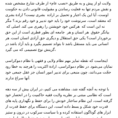
ولایت او از پیش و به طریق «نصب عام» از طرف شارع مشخص شده
و نقش مردم تنها به فعلیت رساندن و مقبولیت قانونی دادن به حکومت
اوست، آیا این یک اجبار و تحمیل بر اراده بشری نیست؟ ارادة بشری
که معتقد است، سرنوشت خود را باید خود تدبیر و خود رقم بزند.؟ مگر
نه این است که هرکس خود خویشتن را رهبری می کند. اصلی که
بیانگر حقوق هر انسان و هر جامعه ای بطور فطری است از این حق
برخوردار است؟ یکی حق استقلال و دیگری حق آزادی انسان است. هر
انسانی می باید مستقل باشد تا بتواند تصمیم بگیرد و باید آزاد باشد در
گزینش نوع تصمیمی که می گیرد،
اینجاست که نقطه تمایز مهم نظام ولایی و فقهی با نظام دموکراسی
نمایان می‌شود. در نظام دموکراسی، ارادة اکثریت را هرچند به خطا رود
حجّت می‌دانند، چون منبعی برای تدبیر امور انسان جز عقل جمعی خود
آنها سراغ ندارند.
با توجه به آنچه گفته شد، مشاهده می کنیم، در ایران بیش از سه دهه
است که نظامی مبتنی بر نظریه ولایت فقیه حاکمیت را در انحصار خود
گرفته است، این نظام ساختار خودش را برای حفظ و نگهداری پایه های
قدرت خود شکل و بسط داده است، این دستگاه برای حفظ قدرت از
ابزار های گوناگون استفاده کرده و با سیاست سرکوب در درون و ستیز
و سازش در بیرون ادامه یافته است و با مجوز « حفظ نظام از اوجب