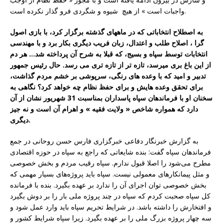
واجبات است » از هیچ شیوه و شگردی فرو گذار نکرده است.
به اصطلاح انتخاباتی که در ماههای گذشته برگزار کرد، با بازی اصول
گرا ، اصلاح طلب و اعتدال، زبان فریب دیگری بکار برد و با مهندسی
انتخابات توسط سپاه و بسیج، که قبلا به شرح آن پرداخته شد… هر دم
از این باغ بری میرسد، تازه تر از تازه تری می رسد. حال رئیس جمهور
تدبیر و امید که با وعده های رنگی، سرپوشی بر خشم مردم گذاشت،
برای تحقق وعده هایش و برای حفظ نظام چه خواهد کرد؟ نگاهی به
سخنان او با فرماندهان سپاه پاسداران بمناسبت 31 شهریور نشان از آن
دارد که همواره شاخص « ولایت فقیه » و اهرام آن است و نه جیز
دیگری.
به گزارش خبرنگار دفاعی خبرگزاری فارس حسن روحانی در جمع
فرماندهان سپاه گفت: بنده شایعاتی که راجع به سپاه در حوزه اقتصادی
مطرح می‌شود را اصلا قبول ندارم. سپاه رقیب مردم و بخش خصوصی
و مثل پیمانکارهای معمولی نیست. سپاه باید پروژه‌های بسیار مهمی که
بخش خصوصی توان اجرای آن را ندارد بر عهده بگیرد. بنده با فرمانده
کل سپاه صحبت کردم که سپاه در چند پروژه ملی بار را بر دوش بگیرد
و افتخارش را داشته باشد. در شرایط تحریم سپاه باید وارد عمل شود و
سه چهار پروژه بزرگ ملی را بر عهده بگیرد. زیرا سپاه شرایط کشور و