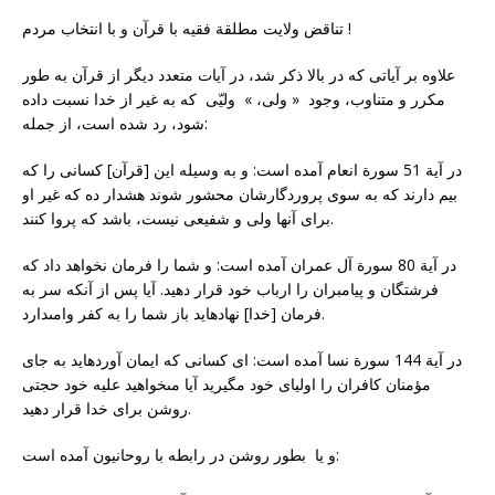
تناقض ولایت مطلقة فقیه با قرآن و با انتخاب مردم !
علاوه بر آیاتی که در بالا ذکر شد، در آیات متعدد دیگر از قرآن به طور
مکرر و متناوب، وجود « ولی، » ولیّی که به غیر از خدا نسبت داده
شود، رد شده است، از جمله:
در آیة 51 سورة انعام آمده است: و به وسیله این [قرآن] کسانى را که
بیم دارند که به سوى پروردگارشان محشور شوند هشدار ده که غیر او
براى آنها ولی و شفیعى نیست، باشد که پروا کنند.
در آیة 80 سورة آل عمران آمده است: و شما را فرمان نخواهد داد که
فرشتگان و پیامبران را ارباب خود قرار دهید. آیا پس از آنکه سر به
فرمان [خدا] نهاده‏اید باز شما را به کفر وامى‏دارد.
در آیة 144 سورة نسا آمده است: اى کسانى که ایمان آورده‏اید به جاى
مؤمنان کافران را اولیای خود مگیرید آیا مى‏خواهید علیه خود حجتى
روشن براى خدا قرار دهید.
و یا بطور روشن در رابطه با روحانیون آمده است: