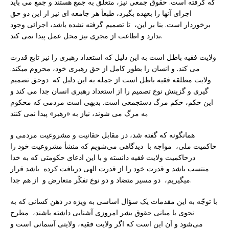
که گرفته است. حقوق جمعی نیز، متعلق به جمع هستند و جمع می باید
اجرای آنها را بعهده بگیرد، طبعأ هر جامعه ای نیز از این دو حق
برخوردار است. بنا بر این، تا تصمیم گرفته نشده باشد، اجرائی وجود
ندارد و اطاعت از مجری نیز محل عمل پیدا نمی کند.
ولایت فقیه باطل است به این دلیل که استعداد رهبری را نیز تابع قدرت
می کند. و انسان را بطور کامل از حق رهبری خود، محروم میکند.
ولایت مطلقه فقیه باطل است از جمله به این دلیل که دوحق تصمیم
گیری و گزینش نوع تصمیم را از استعداد رهبری انسان جدا می کند و
این حکم، حکم مرگ دستجمعی است. بدیهی است مردمی که محکوم
به مرگ می شوند، نیاز به «رهبر» پیدا نمی کنند.
همانگونه که گفته شد، در مقابل حقانیت و مشروعیت مردمی و
حاکمیت ملی، مواجه با دیدگاهی می‌شویم که منشأ مشروعیت خود را
درحاکمیت ولایت فقیه دانسته و با این ادعای حکومتى که به خدا
منتسب باشد و قدرت خود را از قدرت الهى دریافت کرده باشد قرار
میگیریم، دو مسیر متضاد و دو نوع تفکّر متعارض و از هم جدا.
با توجّه به این مقدمات یک سؤال اساسی به ویژه در ذهن کسانی که به
نحوی با مبانی حقوق بشر امروزی آشنایی داشته باشند، مطرح
می‌شود و آن این است که اگر ولایت فقیه، ولایتی آسمانی است و